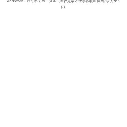
WorkWork：わくわくポータル（会社見学と仕事体験の採用/求人サイ
ト）