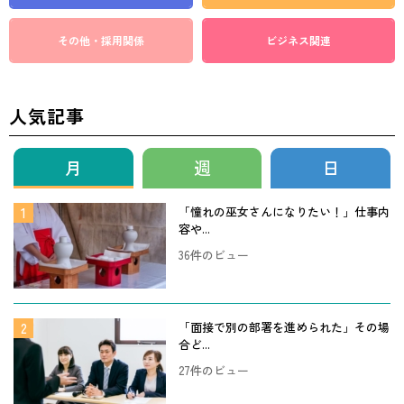
その他・採用関係
ビジネス関連
人気記事
月
週
日
「憧れの巫女さんになりたい！」仕事内
容や...
36件のビュー
「面接で別の部署を進められた」その場
合ど...
27件のビュー