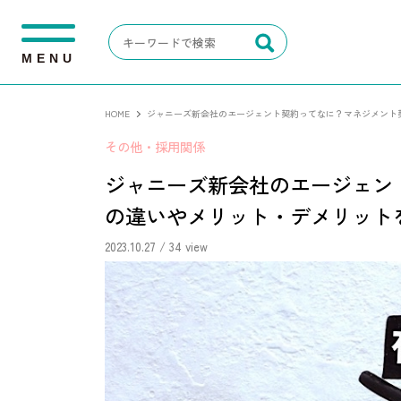
M
E
N
U
HOME
ジャニーズ新会社のエージェント契約ってなに？マネジメント
その他・採用関係
ジャニーズ新会社のエージェン
の違いやメリット・デメリット
2023.10.27
/ 34 view