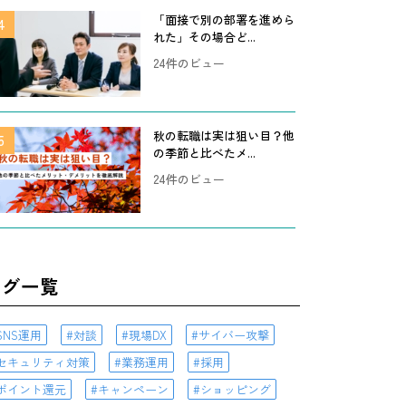
「面接で別の部署を進めら
れた」その場合ど...
24件のビュー
秋の転職は実は狙い目？他
の季節と比べたメ...
24件のビュー
タグ一覧
SNS運用
対談
現場DX
サイバー攻撃
セキュリティ対策
業務運用
採用
ポイント還元
キャンペーン
ショッピング