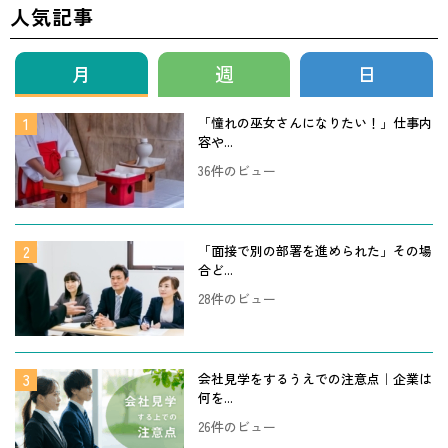
人気記事
月
週
日
「憧れの巫女さんになりたい！」仕事内
容や...
36件のビュー
「面接で別の部署を進められた」その場
合ど...
28件のビュー
会社見学をするうえでの注意点｜企業は
何を...
26件のビュー