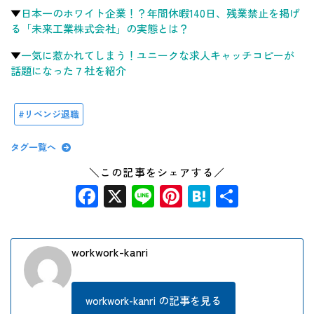
▼
日本一のホワイト企業！？年間休暇140日、残業禁止を掲げ
る「未来工業株式会社」の実態とは？
▼
一気に惹かれてしまう！ユニークな求人キャッチコピーが
話題になった７社を紹介
リベンジ退職
タグ一覧へ
＼この記事をシェアする／
Facebook
X
Line
Pinterest
Hatena
共
有
workwork-kanri
workwork-kanri の記事を見る