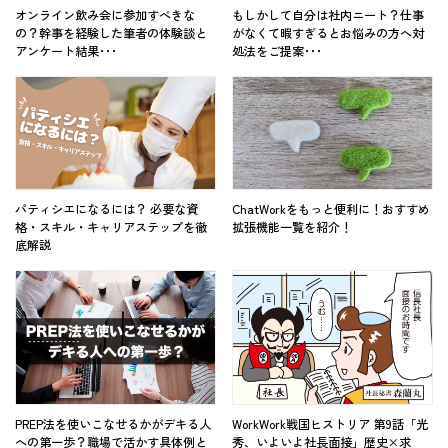
オンライン飲み会に参加すべきな
もしかして自分は社内ニート？仕事
の？幹事を経験した筆者の体験談と
がなくて暇すぎるとお悩みの方へ対
アンケート結果･･･
処法をご提案･･･
パティシエになるには？ 必要な資
ChatWorkをもっと便利に！おすすめ
格・スキル・キャリアステップを徹
拡張機能一覧を紹介！
底解説
PREP法を使いこなせるかがデキる人
WorkWork戦国ヒストリア 第9話「光
への第一歩？職場で活かす具体例と
秀、いよいよ社長面接」歴史×求