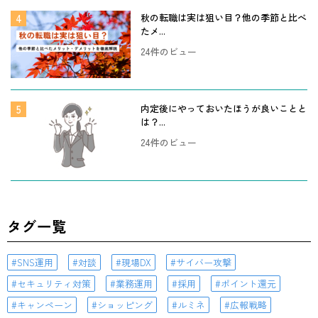
秋の転職は実は狙い目？他の季節と比べ
たメ...
24件のビュー
内定後にやっておいたほうが良いことと
は？...
24件のビュー
タグ一覧
SNS運用
対談
現場DX
サイバー攻撃
セキュリティ対策
業務運用
採用
ポイント還元
キャンペーン
ショッピング
ルミネ
広報戦略