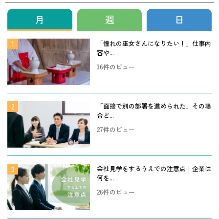
月
週
日
「憧れの巫女さんになりたい！」仕事内
容や...
36件のビュー
「面接で別の部署を進められた」その場
合ど...
27件のビュー
会社見学をするうえでの注意点｜企業は
何を...
26件のビュー