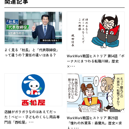
関連記事
よく見る「社長」と「代表取締役」
って違うの？責任の違いはある？
WorkWork戦国ヒストリア 第54話「ボ
ーナスにまつわる転職川柳」歴史
×･･･
店舗がガラガラなのはあえてだっ
た！ベビー・子どものくらし用品専
WorkWork戦国ヒストリア 第29話
門店「西松屋」･･･
「憧れの外資系：森蘭丸」歴史×求
人・･･･