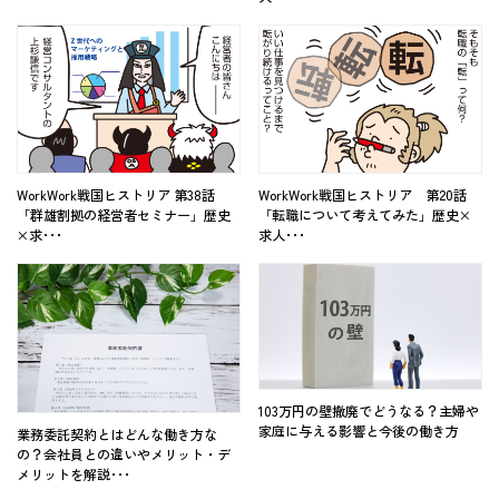
WorkWork戦国ヒストリア 第38話
WorkWork戦国ヒストリア 第20話
「群雄割拠の経営者セミナー」歴史
「転職について考えてみた」歴史×
×求･･･
求人･･･
103万円の壁撤廃でどうなる？主婦や
家庭に与える影響と今後の働き方
業務委託契約とはどんな働き方な
の？会社員との違いやメリット・デ
メリットを解説･･･