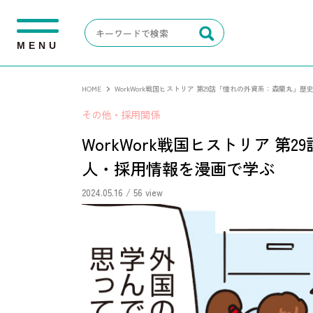
M
E
N
U
HOME
WorkWork戦国ヒストリア 第29話「憧れの外資系：森蘭丸」
その他・採用関係
WorkWork戦国ヒストリア 
人・採用情報を漫画で学ぶ
2024.05.16
/ 56 view