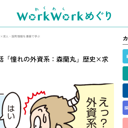
歴史×求人・採用情報を漫画で学ぶ
第29話「憧れの外資系：森蘭丸」歴史×求