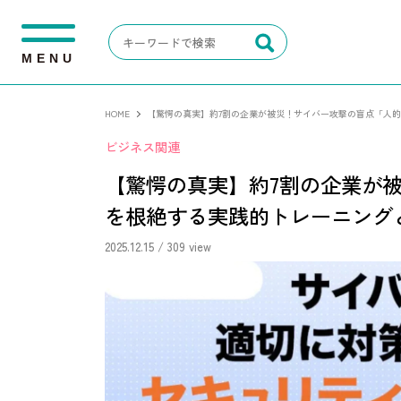
M
E
N
U
HOME
【驚愕の真実】約7割の企業が被災！サイバー攻撃の盲点「人
ビジネス関連
【驚愕の真実】約7割の企業が
を根絶する実践的トレーニング
2025.12.15
/ 309 view