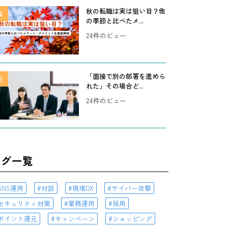
秋の転職は実は狙い目？他
の季節と比べたメ...
24件のビュー
「面接で別の部署を進めら
れた」その場合ど...
24件のビュー
タグ一覧
SNS運用
対談
現場DX
サイバー攻撃
セキュリティ対策
業務運用
採用
ポイント還元
キャンペーン
ショッピング