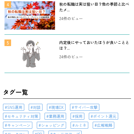
秋の転職は実は狙い目？他の季節と比べ
たメ...
24件のビュー
内定後にやっておいたほうが良いことと
は？...
24件のビュー
タグ一覧
SNS運用
対談
現場DX
サイバー攻撃
セキュリティ対策
業務運用
採用
ポイント還元
キャンペーン
ショッピング
ルミネ
広報戦略