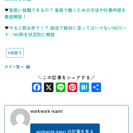
▼
皇居に就職できるの？ 皇居で働くための方法や仕事内容を
徹底解説！
▼
やると即お祈り！？ 就活で絶対に言ってはいけないNGワー
ド｜NG例を状況別に解説
出戻り
タグ一覧へ
＼この記事をシェアする／
Facebook
X
Line
Pinterest
Hatena
共
有
workwork-kanri
workwork-kanri の記事を見る