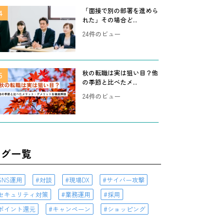
「面接で別の部署を進めら
れた」その場合ど...
24件のビュー
秋の転職は実は狙い目？他
の季節と比べたメ...
24件のビュー
タグ一覧
SNS運用
対談
現場DX
サイバー攻撃
セキュリティ対策
業務運用
採用
ポイント還元
キャンペーン
ショッピング