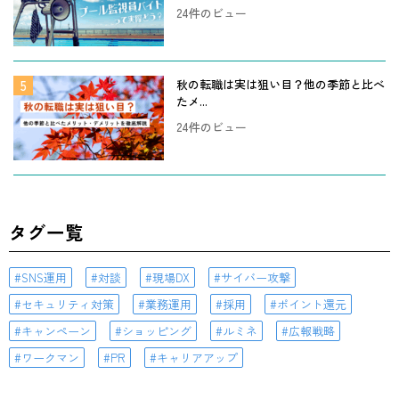
24件のビュー
秋の転職は実は狙い目？他の季節と比べ
たメ...
24件のビュー
タグ一覧
SNS運用
対談
現場DX
サイバー攻撃
セキュリティ対策
業務運用
採用
ポイント還元
キャンペーン
ショッピング
ルミネ
広報戦略
ワークマン
PR
キャリアアップ