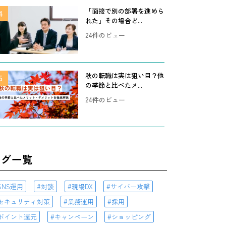
「面接で別の部署を進めら
れた」その場合ど...
24件のビュー
秋の転職は実は狙い目？他
の季節と比べたメ...
24件のビュー
タグ一覧
SNS運用
対談
現場DX
サイバー攻撃
セキュリティ対策
業務運用
採用
ポイント還元
キャンペーン
ショッピング