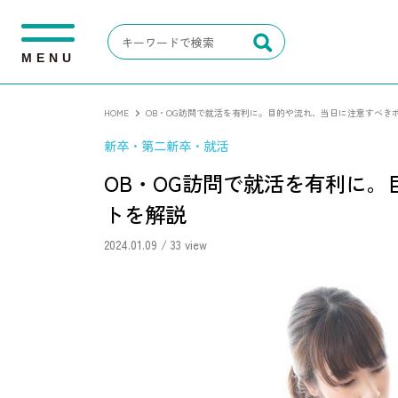
M
E
N
U
HOME
OB・OG訪問で就活を有利に。目的や流れ、当日に注意すべき
新卒・第二新卒・就活
OB・OG訪問で就活を有利に
トを解説
2024.01.09
/ 33 view