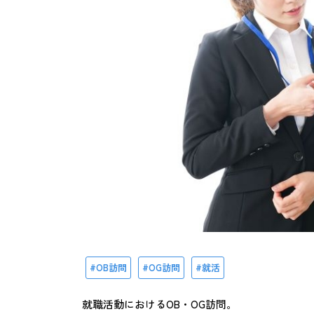
OB訪問
OG訪問
就活
就職活動におけるOB・OG訪問。