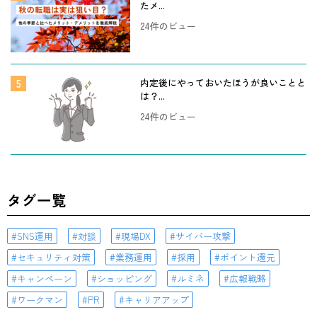
たメ...
24件のビュー
内定後にやっておいたほうが良いことと
は？...
24件のビュー
タグ一覧
SNS運用
対談
現場DX
サイバー攻撃
セキュリティ対策
業務運用
採用
ポイント還元
キャンペーン
ショッピング
ルミネ
広報戦略
ワークマン
PR
キャリアアップ