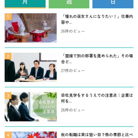
月
週
日
「憧れの巫女さんになりたい！」仕事内
容や...
36件のビュー
「面接で別の部署を進められた」その場
合ど...
27件のビュー
会社見学をするうえでの注意点｜企業は
何を...
26件のビュー
秋の転職は実は狙い目？他の季節と比べ