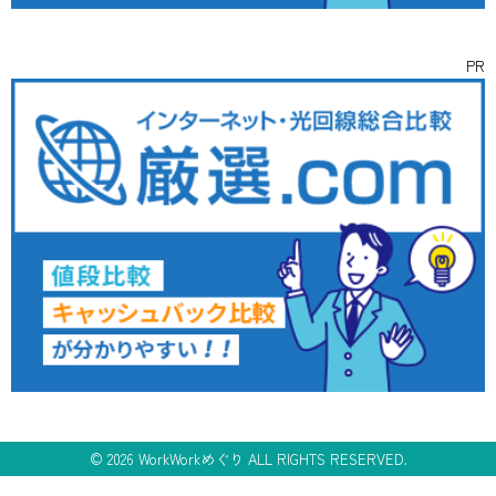
PR
©
2026 WorkWorkめぐり ALL RIGHTS RESERVED.