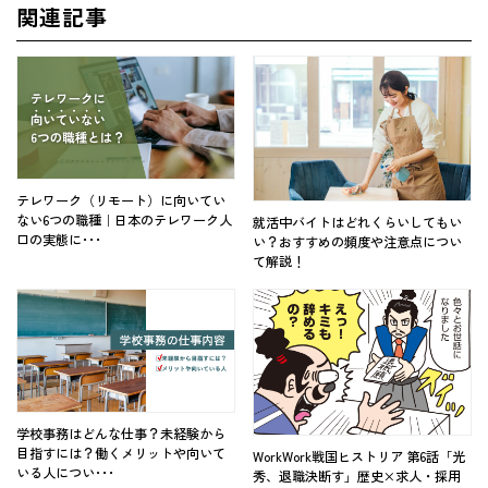
関連記事
テレワーク（リモート）に向いてい
ない6つの職種｜日本のテレワーク人
就活中バイトはどれくらいしてもい
口の実態に･･･
い？おすすめの頻度や注意点につい
て解説！
学校事務はどんな仕事？未経験から
目指すには？働くメリットや向いて
WorkWork戦国ヒストリア 第6話「光
いる人につい･･･
秀、退職決断す」歴史×求人・採用