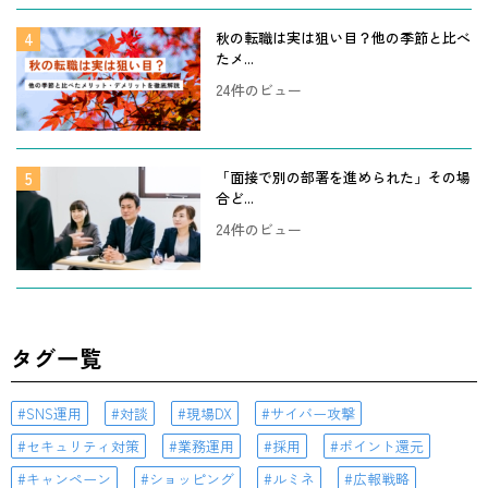
秋の転職は実は狙い目？他の季節と比べ
たメ...
24件のビュー
「面接で別の部署を進められた」その場
合ど...
24件のビュー
タグ一覧
SNS運用
対談
現場DX
サイバー攻撃
セキュリティ対策
業務運用
採用
ポイント還元
キャンペーン
ショッピング
ルミネ
広報戦略