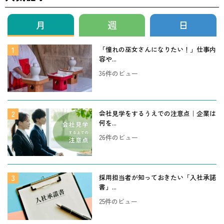
月
週
日
「憧れの巫女さんになりたい！」仕事内
容や...
36件のビュー
会社見学をするうえでの注意点｜企業は
何を...
26件のビュー
採用担当者が知っておきたい「入社承諾
書」...
25件のビュー