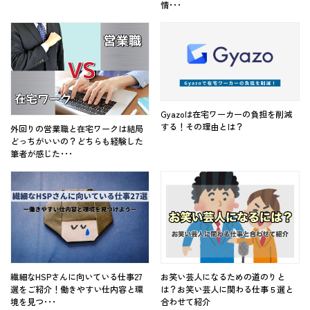
情･･･
Gyazoは在宅ワーカーの負担を削減
する！その理由とは？
外回りの営業職と在宅ワークは結局
どっちがいいの？どちらも経験した
筆者が感じた･･･
繊細なHSPさんに向いている仕事27
お笑い芸人になるための道のりと
選をご紹介！働きやすい仕内容と環
は？お笑い芸人に関わる仕事５選と
境を見つ･･･
合わせて紹介