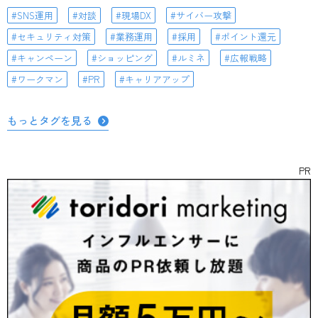
SNS運用
対談
現場DX
サイバー攻撃
セキュリティ対策
業務運用
採用
ポイント還元
キャンペーン
ショッピング
ルミネ
広報戦略
ワークマン
PR
キャリアアップ
もっとタグを見る
PR