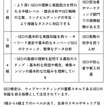
SEO担当者
・より深いSEOの理解と実践能力を問わ
やマーケテ
２
れる中級レベル ・競合分析やSEO戦略
ィング部門
級
の立案、リンクビルディングの手法 ・
での実務経
より複雑なタスクに対応できる
験がある方
・SEOの基本的な実践知識を持つ ・キ
SEO実務の
３
ーワード選定や基本的なオンページSEO
初歩を担う
級
のテクニック、簡単なデータ分析
人材
・SEOの基礎の理解を証明する最初のス
SEOの初心
４
テップ ・基本的な用語や概念、検索エ
者や新入社
級
ンジンの基本的な仕組みを理解してい
員
る
SEO検定は、ウェブマーケティングの重要スキルであるSEOの
知識を測る指標として注目されています。
1級から4級までのレベルがあり、自身のスキルやキャリア目