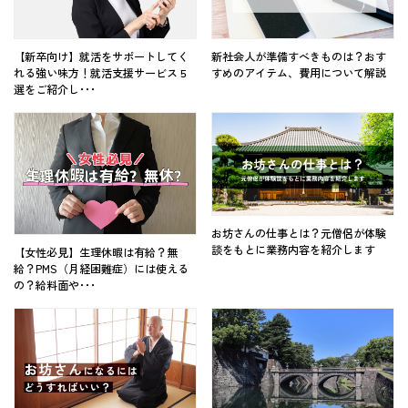
【新卒向け】就活をサポートしてく
新社会人が準備すべきものは？おす
れる強い味方！就活支援サービス５
すめのアイテム、費用について解説
選をご紹介し･･･
お坊さんの仕事とは？元僧侶が体験
談をもとに業務内容を紹介します
【女性必見】生理休暇は有給？無
給？PMS（月経困難症）には使える
の？給料面や･･･