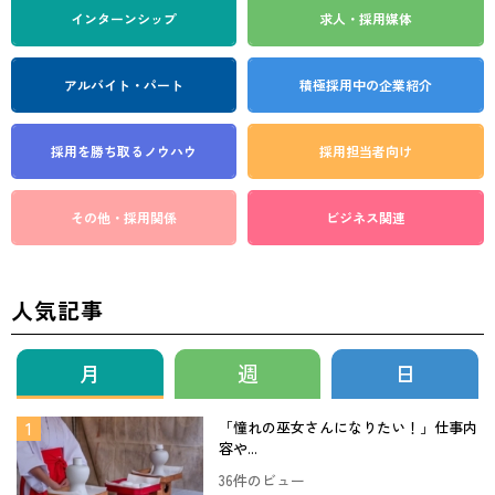
インターンシップ
求人・採用媒体
アルバイト・パート
積極採用中の企業紹介
採用を勝ち取る
ノウハウ
採用担当者向け
その他・採用関係
ビジネス関連
人気記事
月
週
日
「憧れの巫女さんになりたい！」仕事内
容や...
36件のビュー