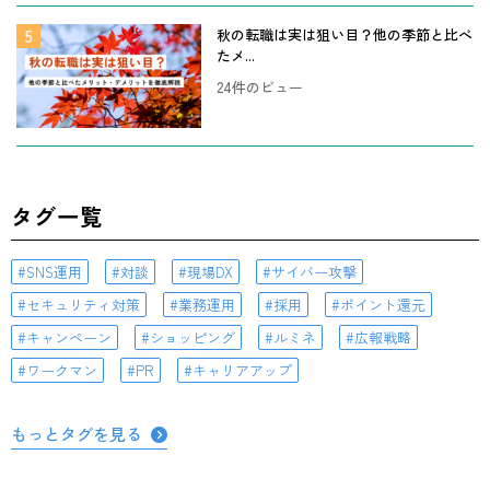
秋の転職は実は狙い目？他の季節と比べ
たメ...
24件のビュー
タグ一覧
SNS運用
対談
現場DX
サイバー攻撃
セキュリティ対策
業務運用
採用
ポイント還元
キャンペーン
ショッピング
ルミネ
広報戦略
ワークマン
PR
キャリアアップ
もっとタグを見る