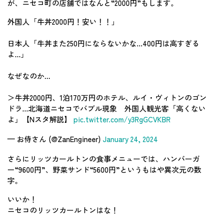
が、ニセコ町の店舗ではなんと“2000円”もします。
外国人「牛丼2000円！安い！！」
日本人「牛丼また250円にならないかな…400円は高すぎる
よ…」
なぜなのか…
＞牛丼2000円、1泊170万円のホテル、ルイ・ヴィトンのゴン
ドラ…北海道ニセコでバブル現象 外国人観光客「高くない
よ」【Nスタ解説】
pic.twitter.com/y3RgGCVKBR
— お侍さん (@ZanEngineer)
January 24, 2024
さらにリッツカールトンの食事メニューでは、ハンバーガ
ー“9600円”、野菜サンド“5600円”というもはや異次元の数
字。
いいか！
ニセコのリッツカールトンはな！