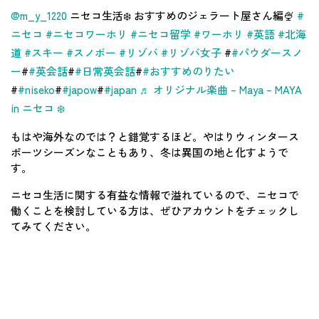
@m_y_1220
ニセコ生活❄️ おすすめのジェラート屋さん編🍨
#
ニセコ
#ニセコワーホリ
#ニセコ留学
#ワーホリ
#英語
#北海
道
#スキー
#スノボー
#リゾバ
#リゾバ女子
#
#パウダースノ
ー
#
#英会話
#
#日常英会話
#
#おすすめのりたい
#
#niseko
#
#japow
#
#japan
♬ オリジナル楽曲 – Maya – MAYA
in ニセコ ❄️
もはや海外なのでは？と錯覚するほど。やはりウィンタース
ポーツシーズンなこともあり、冬は異国の地と化すようで
す。
ニセコ生活に関する有益な情報で溢れているので、ニセコで
働くことを検討している方は、ぜひアカウントをチェックし
てみてください。