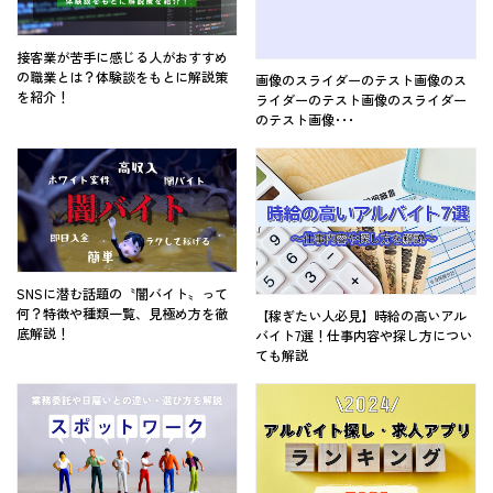
接客業が苦手に感じる人がおすすめ
の職業とは？体験談をもとに解説策
画像のスライダーのテスト画像のス
を紹介！
ライダーのテスト画像のスライダー
のテスト画像･･･
SNSに潜む話題の〝闇バイト〟って
何？特徴や種類一覧、見極め方を徹
【稼ぎたい人必見】時給の高いアル
底解説！
バイト7選！仕事内容や探し方につい
ても解説