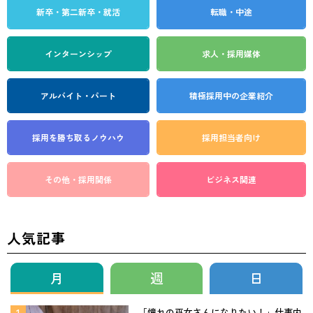
新卒・第二新卒・就活
転職・中途
インターンシップ
求人・採用媒体
アルバイト・パート
積極採用中の企業紹介
採用を勝ち取る
ノウハウ
採用担当者向け
その他・採用関係
ビジネス関連
人気記事
月
週
日
「憧れの巫女さんになりたい！」仕事内