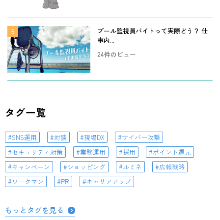
プール監視員バイトって実際どう？ 仕
事内...
24件のビュー
タグ一覧
SNS運用
対談
現場DX
サイバー攻撃
セキュリティ対策
業務運用
採用
ポイント還元
キャンペーン
ショッピング
ルミネ
広報戦略
ワークマン
PR
キャリアアップ
もっとタグを見る