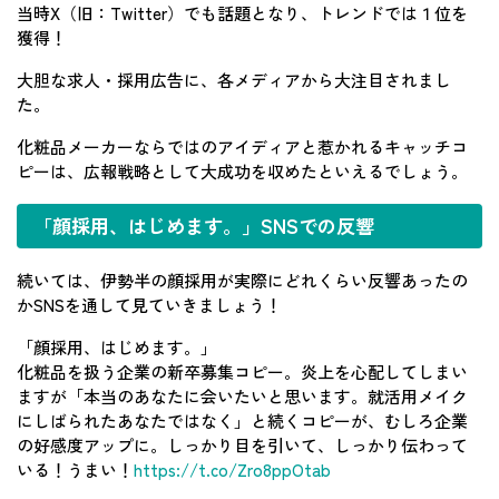
当時X（旧：Twitter）でも話題となり、トレンドでは１位を
獲得！
大胆な求人・採用広告に、各メディアから大注目されまし
た。
化粧品メーカーならではのアイディアと惹かれるキャッチコ
ピーは、広報戦略として大成功を収めたといえるでしょう。
「顔採用、はじめます。」SNSでの反響
続いては、伊勢半の顔採用が実際にどれくらい反響あったの
かSNSを通して見ていきましょう！
「顔採用、はじめます。」
化粧品を扱う企業の新卒募集コピー。炎上を心配してしまい
ますが「本当のあなたに会いたいと思います。就活用メイク
にしばられたあなたではなく」と続くコピーが、むしろ企業
の好感度アップに。しっかり目を引いて、しっかり伝わって
いる！うまい！
https://t.co/Zro8ppOtab