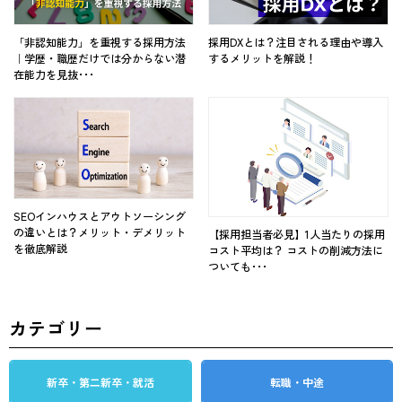
「非認知能力」を重視する採用方法
採用DXとは？注目される理由や導入
｜学歴・職歴だけでは分からない潜
するメリットを解説！
在能力を見抜･･･
SEOインハウスとアウトソーシング
の違いとは？メリット・デメリット
【採用担当者必見】1人当たりの採用
を徹底解説
コスト平均は？ コストの削減方法に
ついても･･･
カテゴリー
新卒・第二新卒・就活
転職・中途