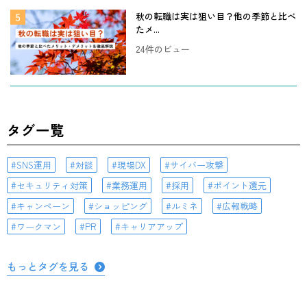
秋の転職は実は狙い目？他の季節と比べ
たメ...
24件のビュー
タグ一覧
SNS運用
対談
現場DX
サイバー攻撃
セキュリティ対策
業務運用
採用
ポイント還元
キャンペーン
ショッピング
ルミネ
広報戦略
ワークマン
PR
キャリアアップ
もっとタグを見る