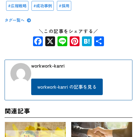
広報戦略
成功事例
採用
タグ一覧へ
＼この記事をシェアする／
Facebook
X
Line
Pinterest
Hatena
共
有
workwork-kanri
workwork-kanri の記事を見る
関連記事