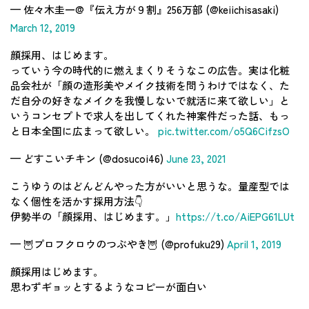
— 佐々木圭一@『伝え方が９割』256万部 (@keiichisasaki)
March 12, 2019
顔採用、はじめます。
っていう今の時代的に燃えまくりそうなこの広告。実は化粧
品会社が「顔の造形美やメイク技術を問うわけではなく、た
だ自分の好きなメイクを我慢しないで就活に来て欲しい」と
いうコンセプトで求人を出してくれた神案件だった話、もっ
と日本全国に広まって欲しい。
pic.twitter.com/o5Q6CifzsO
— どすこいチキン (@dosucoi46)
June 23, 2021
こうゆうのはどんどんやった方がいいと思うな。量産型では
なく個性を活かす採用方法👇
伊勢半の「顔採用、はじめます。」
https://t.co/AiEPG61LUt
— 🦉プロフクロウのつぶやき🦉 (@profuku29)
April 1, 2019
顔採用はじめます。
思わずギョッとするようなコピーが面白い