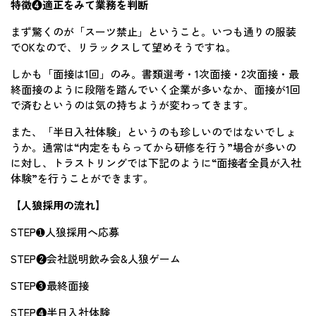
特徴❹適正をみて業務を判断
まず驚くのが「スーツ禁止」ということ。いつも通りの服装
でOKなので、リラックスして望めそうですね。
しかも「面接は1回」のみ。書類選考・1次面接・2次面接・最
終面接のように段階を踏んでいく企業が多いなか、面接が1回
で済むというのは気の持ちようが変わってきます。
また、「半日入社体験」というのも珍しいのではないでしょ
うか。通常は“内定をもらってから研修を行う”場合が多いの
に対し、トラストリングでは下記のように“面接者全員が入社
体験”を行うことができます。
【人狼採用の流れ】
STEP➊人狼採用へ応募
STEP❷会社説明飲み会&人狼ゲーム
STEP❸最終面接
STEP❹半日入社体験