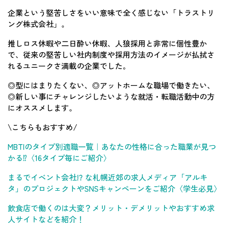
企業という堅苦しさをいい意味で全く感じない「トラストリ
ング株式会社」。
推しロス休暇や二日酔い休暇、人狼採用と非常に個性豊か
で、従来の堅苦しい社内制度や採用方法のイメージが払拭さ
れるユニークさ満載の企業でした。
◎型にはまりたくない、◎アットホームな職場で働きたい、
◎新しい事にチャレンジしたいような就活・転職活動中の方
にオススメします。
\こちらもおすすめ/
MBTIのタイプ別適職一覧｜あなたの性格に合った職業が見つ
かる⁉〈16タイプ毎にご紹介〉
まるでイベント会社!? な札幌近郊の求人メディア「アルキ
タ」のプロジェクトやSNSキャンペーンをご紹介〈学生必見〉
飲食店で働くのは大変？メリット・デメリットやおすすめ求
人サイトなどを紹介！