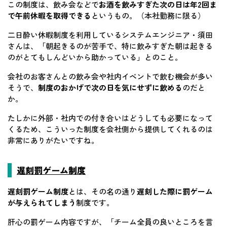
この制度は、飲み会などで
お酒を飲みすぎた次の日は年2回ま
で午前休暇を取得できる
というもの。（本社勤務に限る）
二日酔い休暇制度を利用しているシステムエンジニア・須田
さんは、「朝起きるのが苦手で、特に飲みすぎた朝は起きる
のがとてもしんどいから助かっている」とのこと。
会社のお客さんとの飲み会や社内イベントで飲む機会が多い
そうで、
制度のおかげで次の日を気にせずに飲める
のだと
か。
たしかに外部・社内での付き合いはどうしても必要になって
くるため、こういった制度を会社側から提供してくれるのは
非常にありがたいですね。
遅刻罰ゲーム制度
遅刻罰ゲーム制度
とは、その名の通り
遅刻した際に罰ゲーム
が与えられてしまう
制度です。
肝心の罰ゲーム内容ですが、「チーム全員の良いところを言