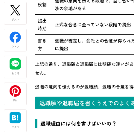
退職の意向を伝える段階で、話し合い
役割
渉の余地がある
提出
ポスト
正式な合意に至っていない段階で提出
時期
書き
退職が確定し、会社との合意が得られ
シェア
方
に提出
上記の通り、退職願と退職届には明確な違いがあ
せん。
おくる
退職の意向を伝えるのが退職願、退職の合意を得
Pin
退職願や退職届を書くうえでのよく
退職理由には何を書けばいいの？
ブクマ