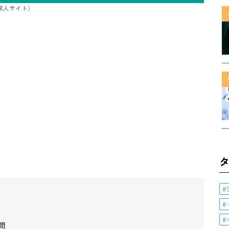
/求人サイト）
問