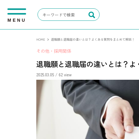
M
E
N
U
HOME
退職願と退職届の違いとは？よくある質問をまとめて解説！
その他・採用関係
退職願と退職届の違いとは？よ
2025.03.05
/ 62 view