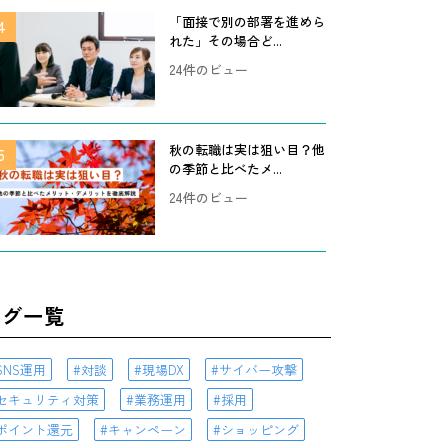
「面接で別の部署を進めら
れた」その場合ど...
24件のビュー
秋の転職は実は狙い目？他
の季節と比べたメ...
24件のビュー
タグ一覧
SNS運用
対談
現場DX
サイバー攻撃
セキュリティ対策
業務運用
採用
ポイント還元
キャンペーン
ショッピング