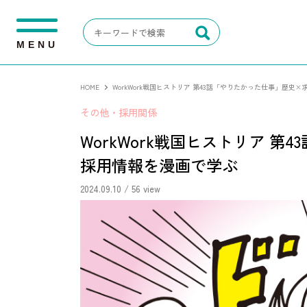
M
E
N
U
HOME
WorkWork戦国ヒストリア 第43話「やりたかった仕事」歴史
その他・採用関係
WorkWork戦国ヒストリア 
採用情報を漫画で学ぶ
2024.09.10
/ 56 view