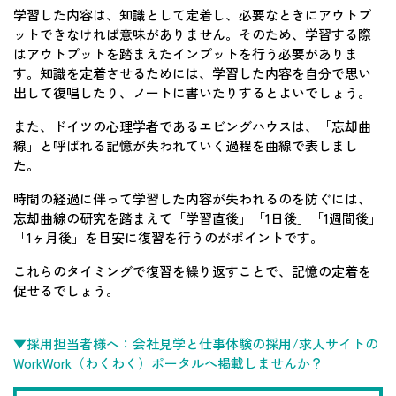
学習した内容は、知識として定着し、必要なときにアウトプ
ットできなければ意味がありません。そのため、学習する際
はアウトプットを踏まえたインプットを行う必要がありま
す。知識を定着させるためには、学習した内容を自分で思い
出して復唱したり、ノートに書いたりするとよいでしょう。
また、ドイツの心理学者であるエビングハウスは、「忘却曲
線」と呼ばれる記憶が失われていく過程を曲線で表しまし
た。
時間の経過に伴って学習した内容が失われるのを防ぐには、
忘却曲線の研究を踏まえて「学習直後」「1日後」「1週間後」
「1ヶ月後」を目安に復習を行うのがポイントです。
これらのタイミングで復習を繰り返すことで、記憶の定着を
促せるでしょう。
▼採用担当者様へ：会社見学と仕事体験の採用/求人サイトの
WorkWork（わくわく）ポータルへ掲載しませんか？