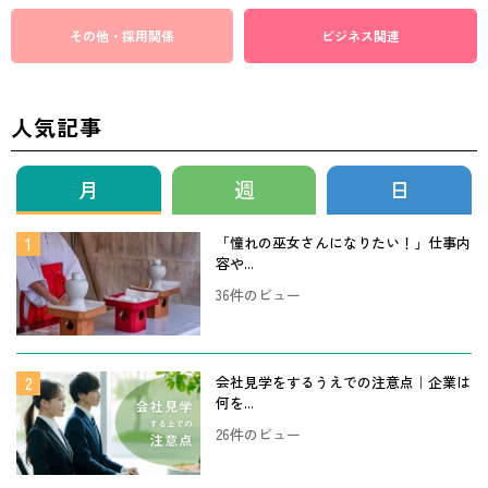
その他・採用関係
ビジネス関連
人気記事
月
週
日
「憧れの巫女さんになりたい！」仕事内
容や...
36件のビュー
会社見学をするうえでの注意点｜企業は
何を...
26件のビュー