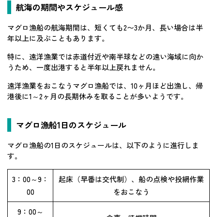
航海の期間やスケジュール感
マグロ漁船の航海期間は、短くても2〜3か月、長い場合は半
年以上に及ぶこともあります。
特に、遠洋漁業では赤道付近や南半球などの遠い海域に向か
うため、一度出港すると半年以上戻れません。
遠洋漁業をおこなうマグロ漁船では、10ヶ月ほど出漁し、帰
港後に1～2ヶ月の長期休みを取ることが多いようです。
マグロ漁船1日のスケジュール
マグロ漁船の1日のスケジュールは、以下のように進行しま
す。
3：00～9：
起床（早番は交代制）、船の点検や投網作業
00
をおこなう
9：00～