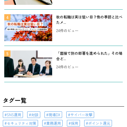
秋の転職は実は狙い目？他の季節と比べ
たメ...
24件のビュー
「面接で別の部署を進められた」その場
合ど...
24件のビュー
タグ一覧
SNS運用
対談
現場DX
サイバー攻撃
セキュリティ対策
業務運用
採用
ポイント還元