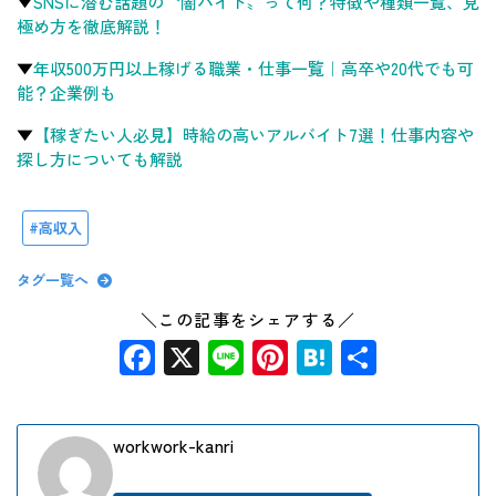
▼
SNSに潜む話題の〝闇バイト〟って何？特徴や種類一覧、見
極め方を徹底解説！
▼
年収500万円以上稼げる職業・仕事一覧｜高卒や20代でも可
能？企業例も
▼
【稼ぎたい人必見】時給の高いアルバイト7選！仕事内容や
探し方についても解説
高収入
タグ一覧へ
＼この記事をシェアする／
Facebook
X
Line
Pinterest
Hatena
共
有
workwork-kanri