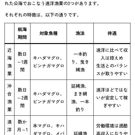
れた公海でおこなう遠洋漁業の3つがあります。
それぞれの特徴は、以下の通りです。
航海
対象魚種
漁法
待遇
期間
近
遠洋に比べて収
数日
一本釣
海
キハダマグロ、
入は控えめ
～1週
り、曳き
漁
ビンナガマグロ
生活とのバラン
間
縄漁
業
スが取りやすい
沖
延縄漁、
数日
遠洋ほどではな
合
キハダマグロ、
まき網
～2週
いが安定して稼
漁
ビンナガマグロ
漁、一本
間
ぎやすい
業
釣り
遠
数か
本マグロ、キハ
労働環境は過酷
洋
月～1
ダマグロ、メバ
延縄漁
高収入になりや