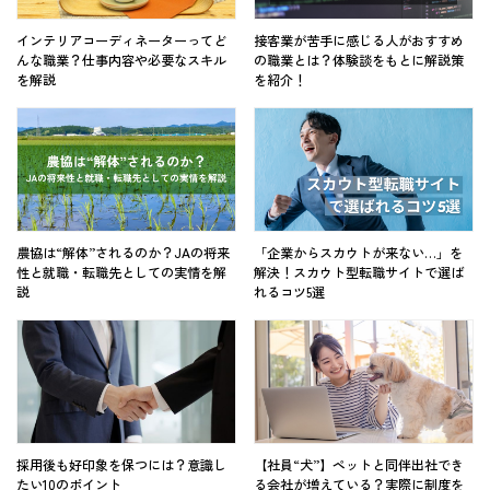
インテリアコーディネーターってど
接客業が苦手に感じる人がおすすめ
んな職業？仕事内容や必要なスキル
の職業とは？体験談をもとに解説策
を解説
を紹介！
農協は“解体”されるのか？JAの将来
「企業からスカウトが来ない…」を
性と就職・転職先としての実情を解
解決！スカウト型転職サイトで選ば
説
れるコツ5選
採用後も好印象を保つには？意識し
【社員“犬”】ペットと同伴出社でき
たい10のポイント
る会社が増えている？実際に制度を