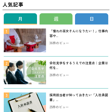
人気記事
月
週
日
「憧れの巫女さんになりたい！」仕事内
容や...
36件のビュー
会社見学をするうえでの注意点｜企業は
何を...
26件のビュー
採用担当者が知っておきたい「入社承諾
書」...
25件のビュー