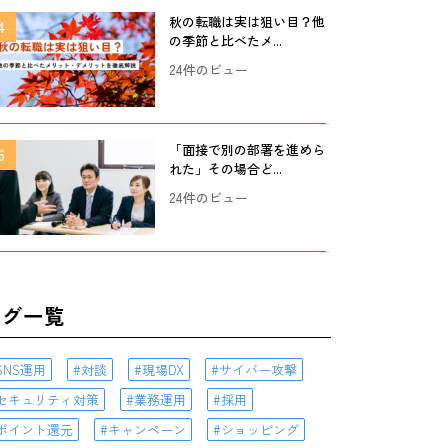
秋の転職は実は狙い目？他
の季節と比べたメ...
24件のビュー
「面接で別の部署を進めら
れた」その場合ど...
24件のビュー
タグ一覧
SNS運用
対談
現場DX
サイバー攻撃
セキュリティ対策
業務運用
採用
ポイント還元
キャンペーン
ショッピング