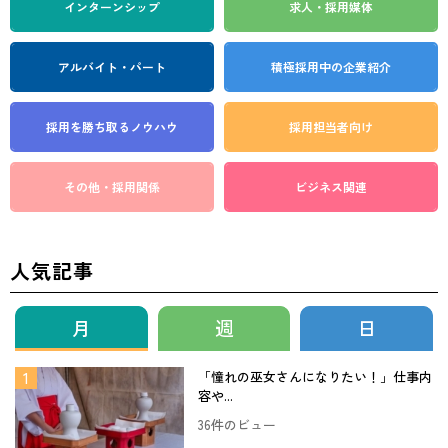
インターンシップ
求人・採用媒体
アルバイト・パート
積極採用中の企業紹介
採用を勝ち取る
ノウハウ
採用担当者向け
その他・採用関係
ビジネス関連
人気記事
月
週
日
「憧れの巫女さんになりたい！」仕事内
容や...
36件のビュー