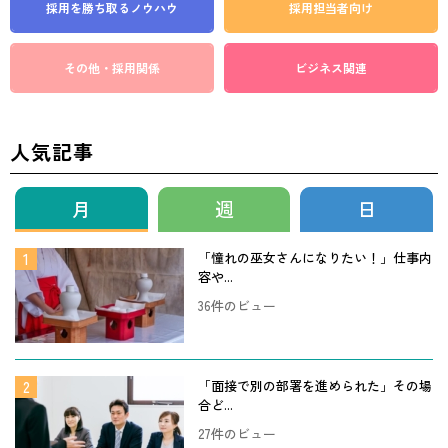
採用を勝ち取る
ノウハウ
採用担当者向け
その他・採用関係
ビジネス関連
人気記事
月
週
日
「憧れの巫女さんになりたい！」仕事内
容や...
36件のビュー
「面接で別の部署を進められた」その場
合ど...
27件のビュー