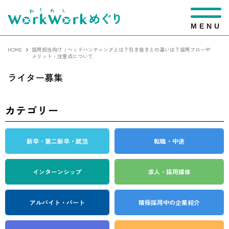
M
E
N
U
HOME
採用担当向け｜ヘッドハンティングとは？引き抜きとの違いは？採用フローや
メリット・注意点について
ライター募集
カテゴリー
新卒・第二新卒・就活
転職・中途
インターンシップ
求人・採用媒体
アルバイト・パート
積極採用中の企業紹介