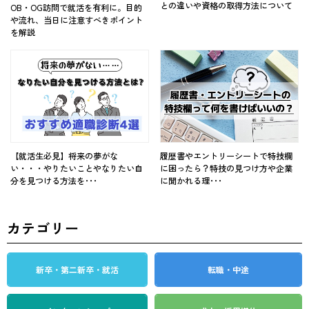
との違いや資格の取得方法について
OB・OG訪問で就活を有利に。目的
や流れ、当日に注意すべきポイント
を解説
【就活生必見】将来の夢がな
履歴書やエントリーシートで特技欄
い・・・やりたいことやなりたい自
に困ったら？特技の見つけ方や企業
分を見つける方法を･･･
に聞かれる理･･･
カテゴリー
新卒・第二新卒・就活
転職・中途