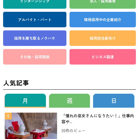
インターンシップ
求人・採用媒体
アルバイト・パート
積極採用中の企業紹介
採用を勝ち取る
ノウハウ
採用担当者向け
その他・採用関係
ビジネス関連
人気記事
月
週
日
「憧れの巫女さんになりたい！」仕事内
容や...
36件のビュー